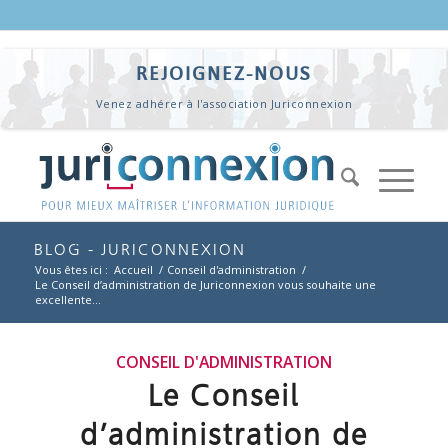
REJOIGNEZ-NOUS
Venez adhérer à l'association Juriconnexion
BLOG - JURICONNEXION
Vous êtes ici :
Accueil
/
Conseil d'administration
/
Le Conseil d’administration de Juriconnexion vous souhaite une
excellente...
CONSEIL D'ADMINISTRATION
Le Conseil
d’administration de