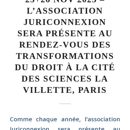
VILLETTE, PARIS
Comme chaque année, l
‘association
Juriconnexion
sera présente au
Rendez-vous des Transformations du
droit.
Retrouvez-nous les 25 et 26
novembre 2025 au Village de la
Legaltech au
Stand 116 (niveau -1)
Paris