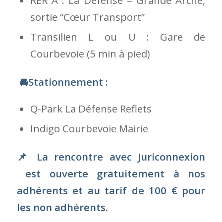
📌 La rencontre avec Juriconnexion
est ouverte gratuitement à nos
adhérents et au tarif de 100 € pour
les non adhérents.
📌Pour vous inscrire à l’évènement,
cliquez ci-après :
https://docs.google.com/forms/d/e/1FAI
OTEqpwB6DZeGCi5w/viewform?
usp=header