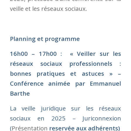
Conférence animée par Emmanuel
Barthe
La veille juridique sur les réseaux
sociaux en 2025 – Juriconnexion
(
Présentation
reservée aux adhérents)
17 h 00 – 17 h 30
:
Pause
17h30 – 19 h 30 Assemblée générale
de Juriconnexion
Lieu :
Espace Hamelin – 17 rue de
l’Amiral Hamelin 75116 Paris
Formats :
présentiel et en