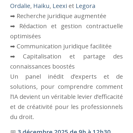
solutions, pour comprendre comment
l’IA devient un véritable levier d’efficacité
et de créativité pour les professionnels
du droit.
📅
3 décembre 2025 de 9h à 12h30
📍🌏Lieu de l’événement :La Défense
– Workstation Courbevoie
25 Quai du
Président Paul Doumer – 92400
Courbevoie (
plan
+
Plan d’accès
Workstation
(PDF))
🎤
Présentiel et TEAMS – Pas
d’enregistrement vidéo