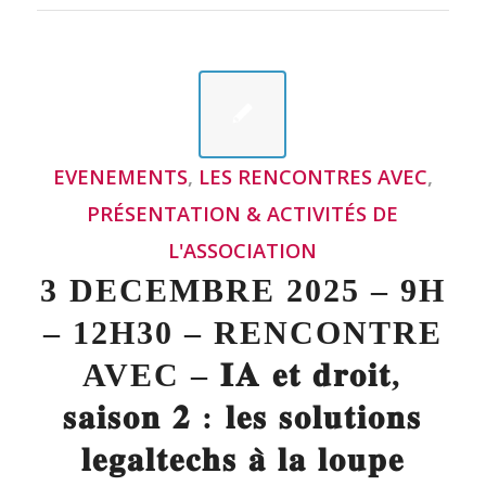
– 12H30 – RENCONTRE
AVEC – 𝐈𝐀 𝐞𝐭 𝐝𝐫𝐨𝐢𝐭,
𝐬𝐚𝐢𝐬𝐨𝐧 𝟐 : 𝐥𝐞𝐬 𝐬𝐨𝐥𝐮𝐭𝐢𝐨𝐧𝐬
𝐥𝐞𝐠𝐚𝐥𝐭𝐞𝐜𝐡𝐬 𝐚̀ 𝐥𝐚 𝐥𝐨𝐮𝐩𝐞
🚨
RENCONTREAVEC
| 𝐈𝐀 𝐞𝐭 𝐝𝐫𝐨𝐢𝐭, 𝐬𝐚𝐢𝐬𝐨𝐧
𝟐 : 𝐥𝐞𝐬 𝐬𝐨𝐥𝐮𝐭𝐢𝐨𝐧𝐬 𝐥𝐞𝐠𝐚𝐥𝐭𝐞𝐜𝐡𝐬 𝐚̀ 𝐥𝐚 𝐥𝐨𝐮𝐩𝐞 le 3
décembre 2025 à la Défense.
Juriconnexion vous donne rendez-vous
pour une Rencontre Avec dédiée à
l’impact concret de l’intelligence