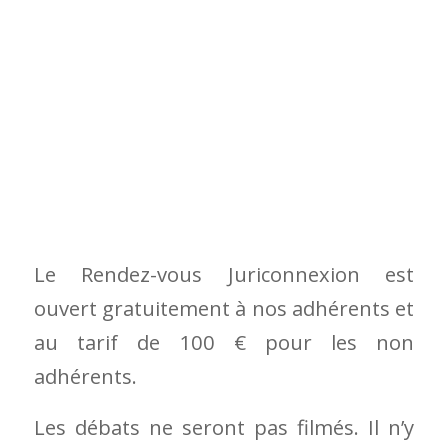
ouvert gratuitement à nos adhérents et
au tarif de 100 € pour les non
adhérents.
Les débats ne seront pas filmés. Il n’y
aura pas de replay.
Cliquez pour vous inscrire
28 NOVEMBRE 2025
/
PAR
MARIE LAVIE DE
RANDE