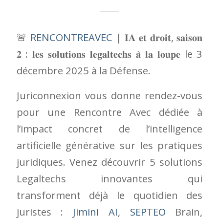
artificielle générative sur les pratiques
juridiques. Venez découvrir 5 solutions
Legaltechs innovantes qui
transforment déjà le quotidien des
juristes :
Jimini AI
,
SEPTEO
Brain,
Ordalie
,
Haiku
,
Leexi
et
Legora
➡ Recherche juridique augmentée
➡ Rédaction et gestion contractuelle
optimisées
➡ Communication juridique facilitée
➡ Capitalisation et partage des
connaissances boostés
Un panel inédit d’experts et de