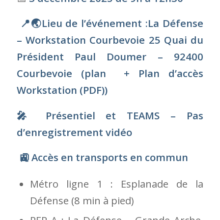
🚉
Accès en transports en commun
Métro ligne 1 : Esplanade de la
Défense (8 min à pied)
RER A : La Défense – Grande Arche,
sortie “Cœur Transport”
Transilien L ou U : Gare de
Courbevoie (5 min à pied)
🚘
Stationnement :
Q-Park La Défense Reflets
Indigo Courbevoie Mairie